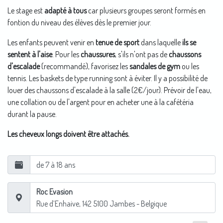
Le stage est
adapté à tous
car plusieurs groupes seront formés en
fontion du niveau des élèves dès le premier jour.
Les enfants peuvent venir en
tenue de sport
dans laquelle
ils se
sentent à l'aise
. Pour les
chaussures
, s'ils n'ont pas de
chaussons
d'escalade
(recommandé), favorisez les
sandales de gym
ou les
tennis. Les baskets de type running sont à éviter. Il y a possibilité de
louer des chaussons d'escalade à la salle (2€/jour). Prévoir de l'eau,
une collation ou de l'argent pour en acheter une à la cafétéria
durant la pause.
Les cheveux longs doivent être attachés.
de 7 à 18 ans
Roc Evasion
Rue d’Enhaive, 142
5100
Jambes
- Belgique