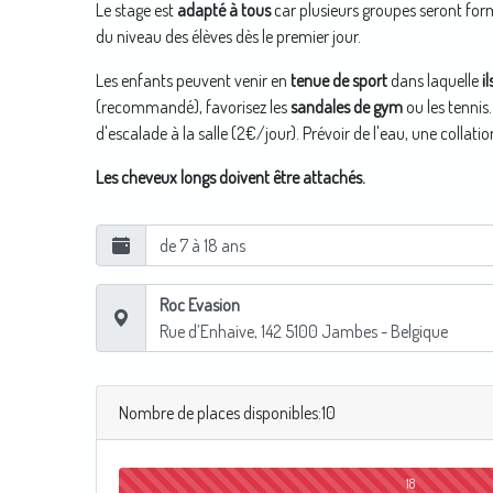
Le stage est
adapté à tous
car plusieurs groupes seront for
du niveau des élèves dès le premier jour.
Les enfants peuvent venir en
tenue de sport
dans laquelle
i
(recommandé), favorisez les
sandales de gym
ou les tennis.
d'escalade à la salle (2€/jour). Prévoir de l'eau, une collat
Les cheveux longs doivent être attachés.
de 7 à 18 ans
Roc Evasion
Rue d’Enhaive, 142
5100
Jambes
- Belgique
Nombre de places disponibles:10
18