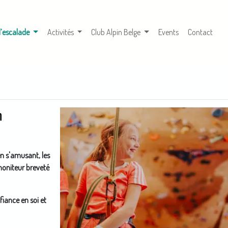
(courante)
d’escalade
Activités
Club Alpin Belge
Events
Contact
h
n s'amusant, les
oniteur breveté
fiance en soi et