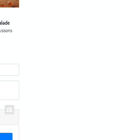
alade
aussons