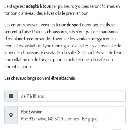
Le stage est
adapté à tous
car plusieurs groupes seront formés en
fontion du niveau des élèves dès le premier jour.
Les enfants peuvent venir en
tenue de sport
dans laquelle
ils se
sentent à l'aise
. Pour les
chaussures
, s'ils n'ont pas de
chaussons
d'escalade
(recommandé), favorisez les
sandales de gym
ou les
tennis. Les baskets de type running sont à éviter. Il y a possibilité de
louer des chaussons d'escalade à la salle (2€/jour). Prévoir de l'eau,
une collation ou de l'argent pour en acheter une à la cafétéria
durant la pause.
Les cheveux longs doivent être attachés.
de 7 à 18 ans
Roc Evasion
Rue d’Enhaive, 142
5100
Jambes
- Belgique