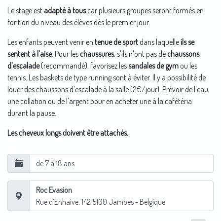
Le stage est
adapté à tous
car plusieurs groupes seront formés en
fontion du niveau des élèves dès le premier jour.
Les enfants peuvent venir en
tenue de sport
dans laquelle
ils se
sentent à l'aise
. Pour les
chaussures
, s'ils n'ont pas de
chaussons
d'escalade
(recommandé), favorisez les
sandales de gym
ou les
tennis. Les baskets de type running sont à éviter. Il y a possibilité de
louer des chaussons d'escalade à la salle (2€/jour). Prévoir de l'eau,
une collation ou de l'argent pour en acheter une à la cafétéria
durant la pause.
Les cheveux longs doivent être attachés.
de 7 à 18 ans
Roc Evasion
Rue d’Enhaive, 142
5100
Jambes
- Belgique