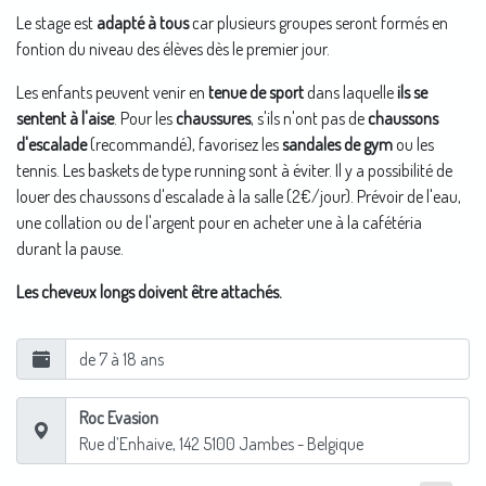
Le stage est
adapté à tous
car plusieurs groupes seront formés en
fontion du niveau des élèves dès le premier jour.
Les enfants peuvent venir en
tenue de sport
dans laquelle
ils se
sentent à l'aise
. Pour les
chaussures
, s'ils n'ont pas de
chaussons
d'escalade
(recommandé), favorisez les
sandales de gym
ou les
tennis. Les baskets de type running sont à éviter. Il y a possibilité de
louer des chaussons d'escalade à la salle (2€/jour). Prévoir de l'eau,
une collation ou de l'argent pour en acheter une à la cafétéria
durant la pause.
Les cheveux longs doivent être attachés.
de 7 à 18 ans
Roc Evasion
Rue d’Enhaive, 142
5100
Jambes
- Belgique