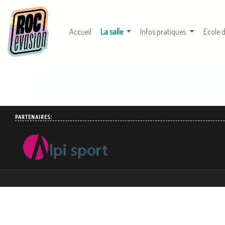
(courante)
Accueil
La salle
Infos pratiques
Ecole 
PARTENAIRES: