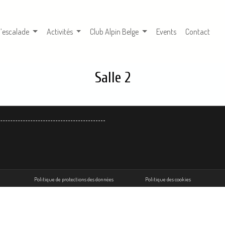
d’escalade
Activités
Club Alpin Belge
Events
Contact
Salle 2
Politique de protections des données
Politique des cookies