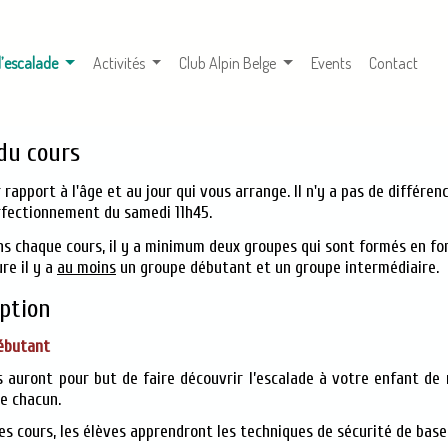
(courante)
d’escalade
Activités
Club Alpin Belge
Events
Contact
du cours
 rapport à l'âge et au jour qui vous arrange. Il n'y a pas de différe
rfectionnement du samedi 11h45.
s chaque cours, il y a minimum deux groupes qui sont formés en f
re il y a
au moins
un groupe débutant et un groupe intermédiaire.
iption
ébutant
s auront pour but de faire découvrir l’escalade à votre enfant de
e chacun.
es cours, les élèves apprendront les techniques de sécurité de base,