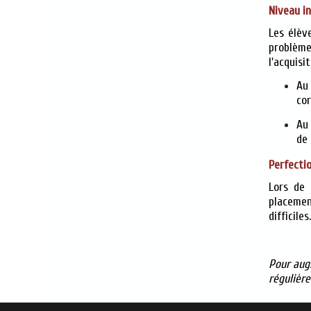
Niveau i
Les élèv
problème
l'acquisi
Au 
cor
Au 
de 
Perfecti
Lors de 
placemen
difficiles.
Pour augm
régulièr